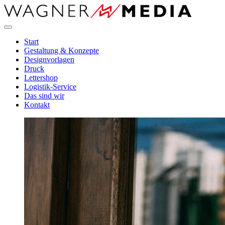
Direkt
zum
Inhalt
Start
Gestaltung & Konzepte
Designvorlagen
Druck
Lettershop
Logistik-Service
Das sind wir
Kontakt